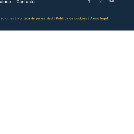
place
Contacto
racion.es |
Política de privacidad
|
Política de cookies
|
Aviso legal