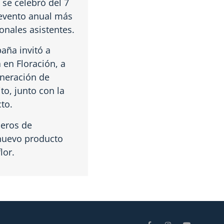
se celebró del 7
 evento anual más
onales asistentes.
paña invitó a
en Floración, a
neración de
to, junto con la
to.
jeros de
 nuevo producto
lor.