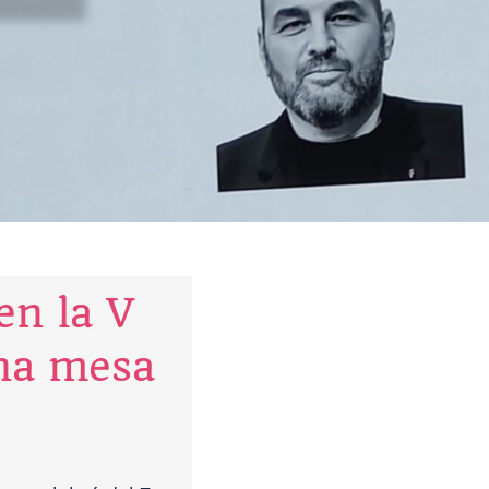
en la V
na mesa