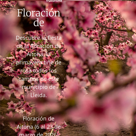
Floración
de
Descubre la fiesta
de la floración de
Aitona, la
primavera tiñe de
rosa todos los
campos de este
municipio de
Lleida.
Floración de
Aitona (6 al 23 de
marzo de 2026)