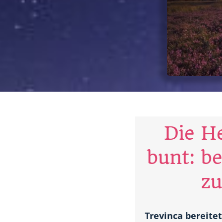
Die H
bunt: b
zu
Trevinca bereite