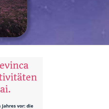
evinca
ivitäten
ai.
Jahres vor: die