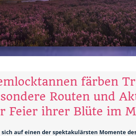
emlocktannen färben Tr
esondere Routen und Akt
r Feier ihrer Blüte im M
t sich auf einen der spektakulärsten Momente des 