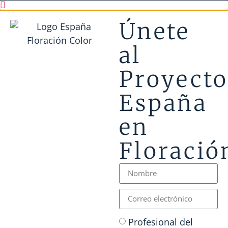
Únete
al
Proyect
España
en
Floració
Profesional del