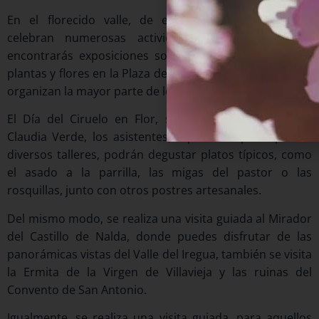
En el florecido valle, de esta localidad riojana, se
celebran numerosas actividades, entre las cuales
encontrarás exposiciones sobre el ciruelo o venta de
plantas y flores en la Plaza de la Tela de Nalda, donde se
organizan la mayor parte de los eventos comerciales.
El Día del Ciruelo en Flor, se celebra en honor a la
Claudia Verde, los asistentes, a parte de participar en
diversos talleres, podrán degustar platos típicos, como
el asado a la parrilla, las migas del pastor o las
rosquillas, junto con otros postres artesanales.
Del mismo modo, se realiza una visita guiada al Mirador
del Castillo de Nalda, donde puedes disfrutar de las
panorámicas vistas del Valle del Iregua, también se visita
la Ermita de la Virgen de Villavieja y las ruinas del
Convento de San Antonio.
Igualmente, se realiza una visita guiada, para aquellos