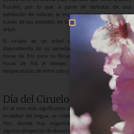
frutales, por lo que, a parte de disfrutar de una
exhibición de colores, te impregnarás por completo, a
través de tus sentidos, en la floración de este hermoso
árbol.
El ciruelo es un árbol de hoja caducifolia que,
dependiendo de su variedad, necesita más o menos
horas de frío para su floración, entendiéndose como
horas de frío el tiempo que pasen expuestos a
temperaturas de entre uno y seis grados centígrados.
Día del Ciruelo en Flor
En el mes más significativo de la primavera, abril, en la
localidad del Iregua, se celebra la Fiesta del Ciruelo en
Flor, donde hay organizados eventos mostrando
algunos proyectos de desarrollo en el medio rural.