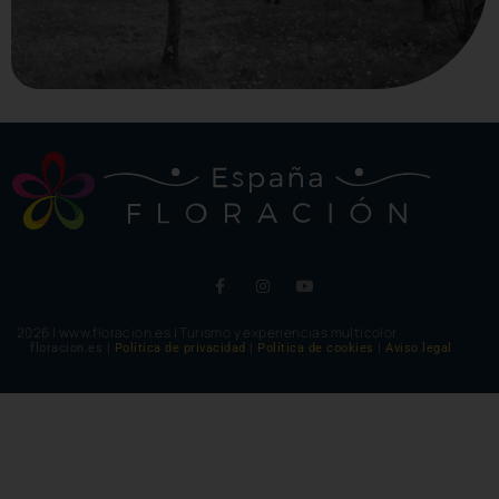
2026 | www.floracion.es | Turismo y experiencias multicolor
floracion.es |
Política de privacidad
|
Política de cookies
|
Aviso legal