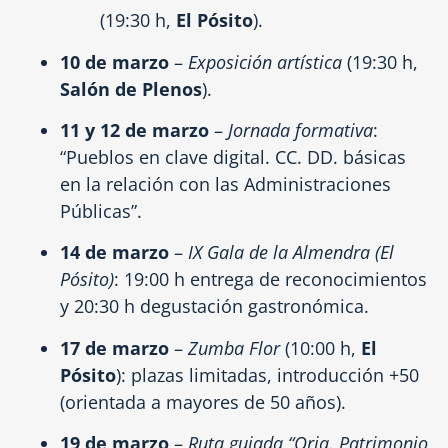
(19:30 h,
El Pósito
).
10 de marzo
–
Exposición artística
(19:30 h,
Salón de Plenos
).
11 y 12 de marzo
–
Jornada formativa
:
“Pueblos en clave digital. CC. DD. básicas
en la relación con las Administraciones
Públicas”.
14 de marzo
–
IX Gala de la Almendra (El
Pósito)
: 19:00 h entrega de reconocimientos
y 20:30 h degustación gastronómica.
17 de marzo
–
Zumba Flor
(10:00 h,
El
Pósito
): plazas limitadas, introducción +50
(orientada a mayores de 50 años).
19 de marzo
–
Ruta guiada “Oria. Patrimonio