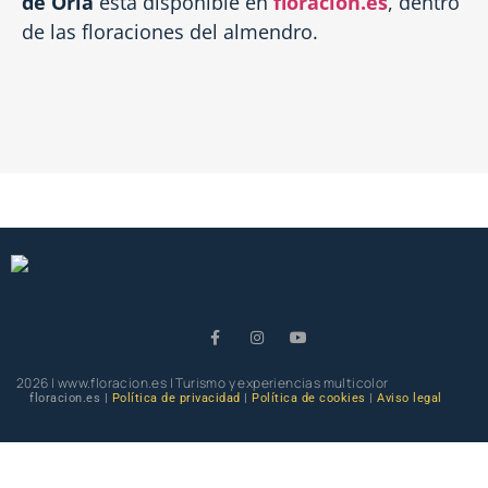
de Oria
está disponible en
floracion.es
, dentro
de las floraciones del almendro.
2026 | www.floracion.es | Turismo y experiencias multicolor
floracion.es |
Política de privacidad
|
Política de cookies
|
Aviso legal