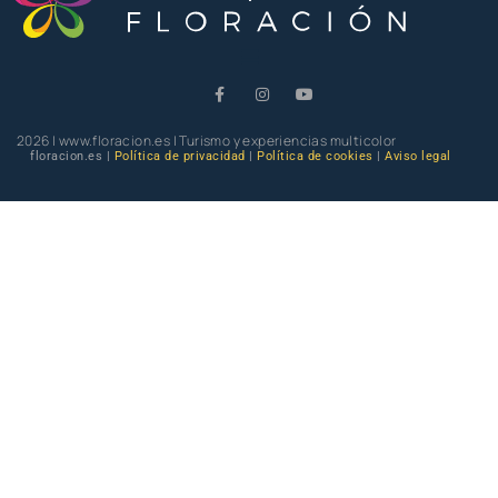
2026 | www.floracion.es | Turismo y experiencias multicolor
floracion.es |
Política de privacidad
|
Política de cookies
|
Aviso legal