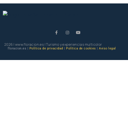
2026 | www.floracion.es | Turismo y experiencias multicolor
floracion.es |
Política de privacidad
|
Política de cookies
|
Aviso legal