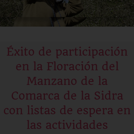
Éxito de participación
en la Floración del
Manzano de la
Comarca de la Sidra
con listas de espera en
las actividades