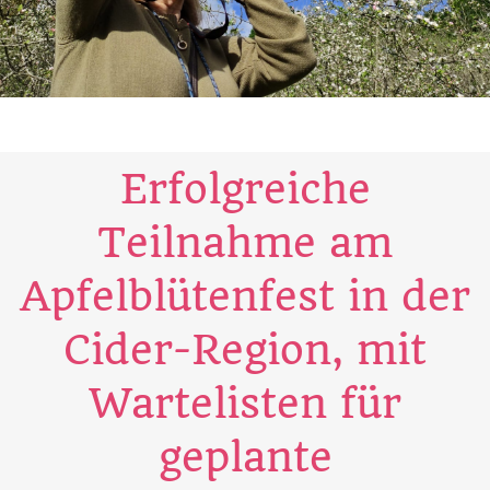
Erfolgreiche
Teilnahme am
Apfelblütenfest in der
Cider-Region, mit
Wartelisten für
geplante