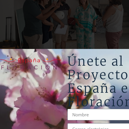
Únete al
Proyect
ona construye un Centr
España 
retación de la Fruta Dul
Floració
ulsar el turismo sosten