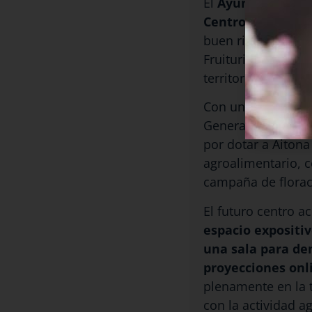
El
Ayuntamiento 
Centro de Interpr
buen ritmo y que s
Fruiturisme y el d
territorio.
Con una inversión 
Generation y 60.14
por dotar a Aitona
agroalimentario, c
campaña de florac
El futuro centro a
espacio expositiv
una sala para de
proyecciones onl
plenamente en la 
con la actividad ag