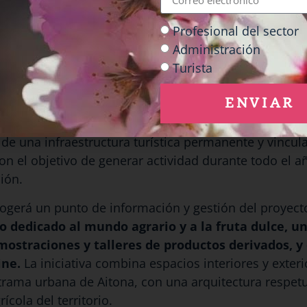
de Aitona
ha realizado una visita institucional a las 
etación de la Fruta Dulce
, un equipamiento estraté
Profesional del sector
e convertirá en una pieza clave para la consolidació
Administración
esarrollo de un modelo turístico sostenible y desestac
Turista
ENVIAR
total de 394.945,32 euros -334.802,27 € procedentes
3,05 € de fondos propios-, el proyecto representa un
 de una infraestructura turística permanente y vincul
on el objetivo de generar actividad durante todo el añ
ión.
cogerá un punto de información y gestión del proyect
o dedicado al mundo agrario y a la fruta dulce, u
mostraciones y talleres de productos derivados, y
ine.
La iniciativa combina espacios interiores y exter
trama urbana de Aitona, con una arquitectura respet
rícola del territorio.