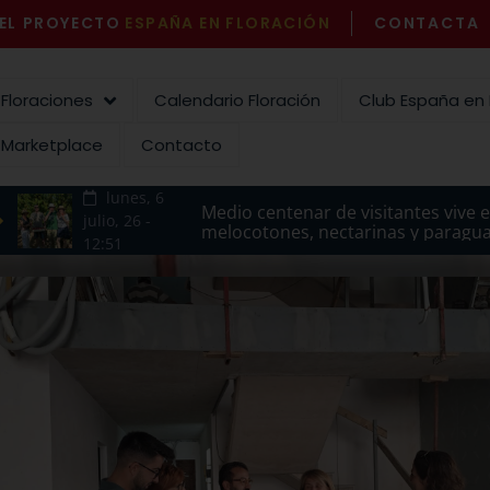
EL PROYECTO
ESPAÑA EN FLORACIÓN
¡AHORA!
CONTACTA
Floraciones
Calendario Floración
Club España en 
Marketplace
Contacto
lunes, 6
Medio centenar de visitantes vive 
Moratalla cierra con éxito las Jo
Lanzan la campaña ‘Escápate por 
España en Floración volverá a
julio, 26 -
melocotones, nectarinas y paragua
Lavanda y pone en valor los pro
verano con el melocotón como p
seguir impulsando el turismo 
12:51