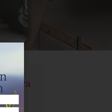
o
o de
en
ce para
n
ible