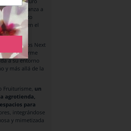
obras del futuro
gico que avanza a
n del proyecto
ionalizado en el
 de los fondos Next
a apuesta firme
ada a su entorno
o y más allá de la
o Fruiturisme,
un
na agrotienda,
 espacios para
iores, integrándose
uosa y mimetizada