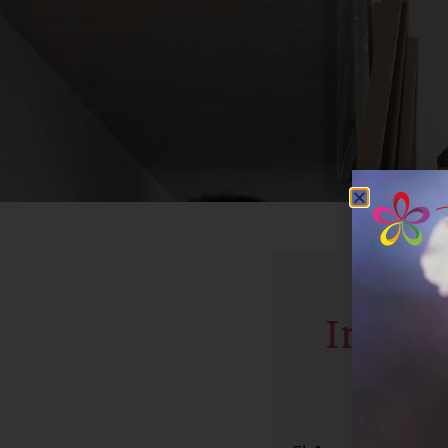
Ait
Interp
imp