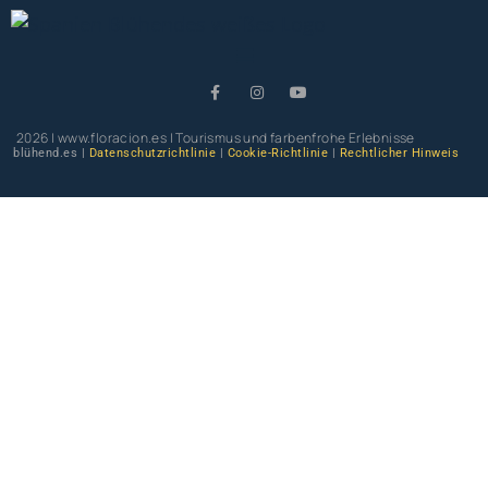
2026 | www.floracion.es | Tourismus und farbenfrohe Erlebnisse
blühend.es |
Datenschutzrichtlinie
|
Cookie-Richtlinie
|
Rechtlicher Hinweis