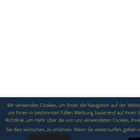
Wir verwenden Cookies, um Ihnen die Navigation auf der Website
um Ihnen in bestimmten Fällen Werbung basierend auf Ihren Su
Richtlinie, um mehr über die von uns verwendeten Cookies, ihr
Sie dies wünschen, zu erfahren. Wenn Sie weitersurfen, gehen w