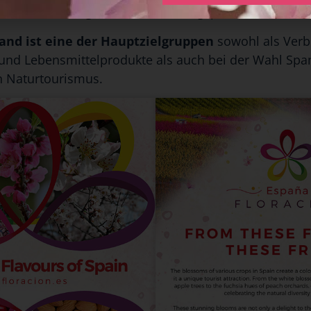
alität dieser Agrar- und Ernährungsprodukte entsteht
and ist eine der Hauptzielgruppen
sowohl als Verb
 und Lebensmittelprodukte als auch bei der Wahl Span
en Naturtourismus.