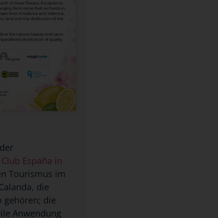
 der
s
Club España in
en Tourismus im
Calanda, die
 gehören; die
obile Anwendung