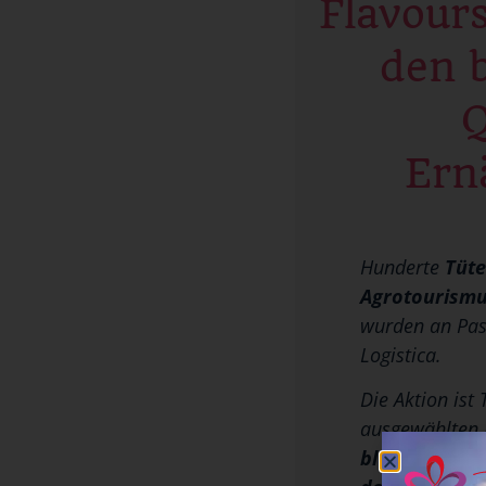
Flavour
den 
Q
Ern
Hunderte
Tüt
Agrotourismus
wurden an Pas
Logistica.
Die Aktion ist
ausgewählten I
blühenden To