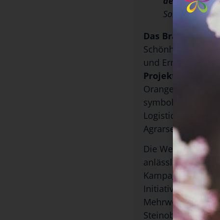
der Agrar- u
Sonnenblumen,
Das Brandenburg
Schönheit der Blüt
und Ernährungspro
Projekt „Spanien 
Orangen und Mand
symbolträchtigen P
Logistics Fair stat
Agrarsektor.
Die Werbeaktion st
anlässlich von Fit
Kampagne ist
„To
Initiativen das La
Mehrwert hervorzu
Steinobstbäumen, 