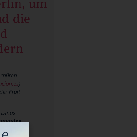
rlin, um
d die
nd
dern
schüren
acion.es
)
der Fruit
urismus
mmenden
er Qualität
ie