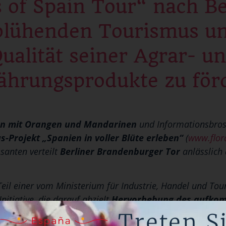
s of Spain Tour“ nach Be
blühenden Tourismus un
ualität seiner Agrar- u
ährungsprodukte zu för
en mit Orangen und Mandarinen
und Informationsbro
-Projekt „Spanien in voller Blüte erleben“
(
www.flor
santen verteilt
Berliner Brandenburger Tor
anlässlich 
 Teil einer vom Ministerium für Industrie, Handel und To
nitiative, die darauf abzielt
Hervorhebung des aufko
urismus, Aufwertung der Arbeit der Landwirte und d
Treten S