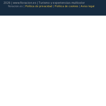
2026 | www.floracion.es | Turismo y experiencias multicolor
floracion.es |
Política de privacidad
|
Política de cookies
|
Aviso legal